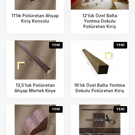
11’lik Poliüretan Ahşap
12’lük Özel Balta
Kiriş Konsolu
Yontma Dokulu
Poliüretan Kiriş
YENI
YENI
13,5’luk Poliüretan
16’lık Özel Balta Yontma
Ahşap Mertek Köşe
Dokulu Poliüretan Kiriş
YENI
YENI