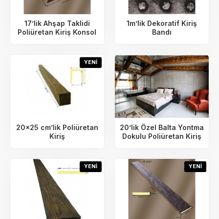
17’lik Ahşap Taklidi
1m’lik Dekoratif Kiriş
Poliüretan Kiriş Konsol
Bandı
YENI
20×25 cm’lik Poliüretan
20’lik Özel Balta Yontma
Kiriş
Dokulu Poliüretan Kiriş
YENI
YENI