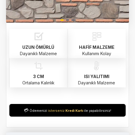
UZUN ÖMÜRLÜ
HAFIF MALZEME
Dayanıklı Malzeme
Kullanımı Kolay
3 CM
ISI YALITIMI
Ortalama Kalınlık
Dayanıklı Malzeme
💳
Ödemenizi
isterseniz
Kredi Kartı
ile yapabilirsiniz!