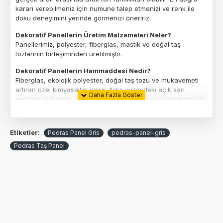
kararı verebilmeniz için numune talep etmenizi ve renk ile
doku deneyimini yerinde görmenizi öneririz.
Dekoratif Panellerin Üretim Malzemeleri Neler?
Panellerimiz, polyester, fiberglas, mastik ve doğal taş
tozlarının birleşiminden üretilmiştir.
Dekoratif Panellerin Hammaddesi Nedir?
Fiberglas, ekolojik polyester, doğal taş tozu ve mukavemeti
artıran özel kimyasallar içerir. Arka yüzeydeki açık sarı
renkten, kullanılan ekolojik polyesterin kalitesini görebilirsiniz.
Dekoratif Paneller PVC veya Strafor ile Aynı mı?
Kesinlikle hayır. Ürünlerimiz poliüretan, strafor, köpük, XPS,
Etiketler:
Pedras Panel Gris
pedras-panel-gris
PVC veya MDF gibi malzemeler içermez. Yapay bir malzeme
olmasına rağmen %100 doğal doku ve renklere sahiptir.
Pedras Taş Panel
Yüzeyine dokunduğunuzda gerçek dokuyu hissedebilirsiniz.
Dekoratif Paneller İthal mi?
Panellerin hammaddesi Almanya'dan ithal edilmektedir ve
yerli üretimle Türkiye'de üretilmektedir. Tescilli üretim
tekniklerimizle, hem dayanıklılık hem de estetik açıdan üstün
ürünler sunuyoruz.